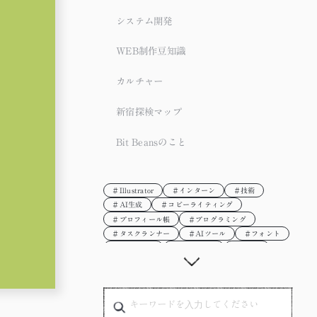
システム開発
WEB制作豆知識
カルチャー
新宿探検マップ
Bit Beansのこと
＃Illustrator
＃インターン
＃技術
＃AI生成
＃コピーライティング
＃プロフィール帳
＃プログラミング
＃タスクランナー
＃AIツール
＃フォント
＃Photoshop
＃Adobe XD
＃vue.js
＃gulp
＃SDGs
＃かわいい
＃イラスト
＃リモートワーク
＃フレームワーク
＃タスク管理
＃サステナブル
＃サインボード