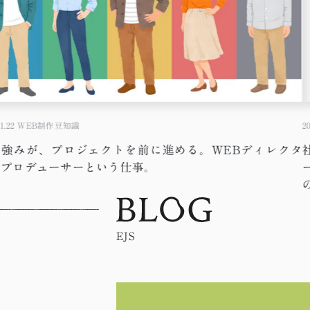
1.22
WEB制作豆知識
20
の強みが、プロジェクトを前に進める。WEBディレクタ
・プロデューサーという仕事。
EJS