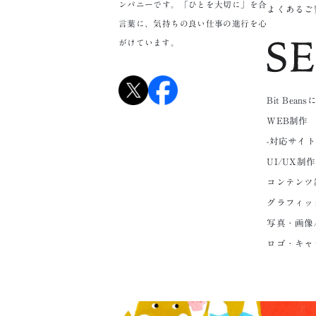
ンパニーです。「ひとを大切に」を合
よくあるご
言葉に、気持ちの良い仕事の進行を心
がけています。
Bit Bea
WEB制作
-対応サイ
UI/UX制作
コンテンツ
グラフィッ
写真・画像
ロゴ・キャ