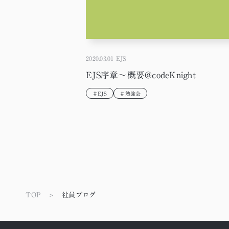
2020.03.01
EJS
EJS序章～概要@codeKnight
＃EJS
＃勉強会
TOP
社員ブログ