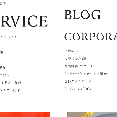
質問
nsにできること
会社案内
ト例
代表挨拶/沿革
企業概要/アクセス
制作
Bit Beansキャラクター紹介
ク制作
資料ダウンロード
/イラスト作成
Bit BeansのSDGs
ラクター制作