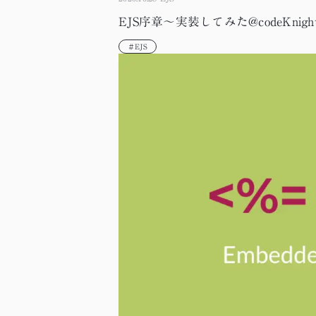
EJS序章～実装してみた@codeKnigh
＃EJS