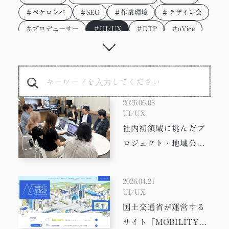
＃ペケロンパ
＃SEO
＃作業環境
＃デザイン会
＃プロデューサー
＃UI/UX
＃DTP
＃oVice
＃参考サイト
＃進行管理
＃座談会
＃Webデザイン
＃紙媒体
＃セキュリティ
＃3D
＃ディレクター
＃初心者
＃新人
＃サイバー攻撃
＃ニュース
＃ChatGPTs
2026.06.03
＃IoT
＃エンジニア
＃Emotet
＃STUDIO
UI/UX
社内初領域に挑んだプ
＃怖い話
＃MESH
＃EJS
＃メタバース
ロジェクト・地域公共
＃ノーコード
＃みらワカ
＃テクニック
交通のためのポータル
＃勉強会
＃4コマ漫画
＃ラーメン
サイト「MOBILITY
＃ウェットに、いこう。
＃Illustrator
2026.04.21
UPDATE PORTAL」
UI/UX
＃インターン
＃技術
＃AI生成
完成までの舞台裏！
国土交通省が運営する
＃コピーライティング
＃プロフィール帳
サイト「MOBILITY