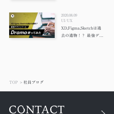
＃プログラミング
＃タスクランナー
＃AIツール
UPDATE PORTAL」
＃フォント
＃Photoshop
＃Adobe XD
＃vue.js
のリリースを配信
2020.08.09
＃gulp
＃SDGs
＃かわいい
＃イラスト
UI/UX
＃リモートワーク
＃フレームワーク
＃タスク管理
XD,Figma,Sketchは過
＃サステナブル
＃サインボード
＃童話読み聞かせ
去の遺物！？ 最強デザ
インツール「Drama」
＃ワイヤーフレーム
＃Drama
＃効率化
使ってみた
＃HTT
＃広告
＃動画
＃プロトタイプ
＃Docker
＃jquery
＃働き方
＃AI
＃テレワーク
＃配色
＃JavaScript
＃写真
＃デザイナー
＃WEB制作
＃デザイン
TOP
社員ブログ
＃やってみた
＃PixiJS
＃ワーママ
＃Adobe
＃WEB制作会社