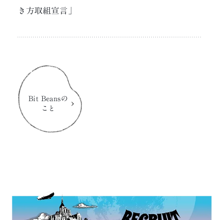
き方取組宣言」
Bit Beansの
こと