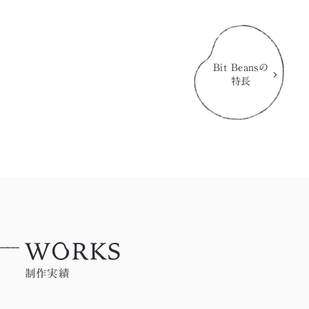
Bit Beansの
特長
制作実績