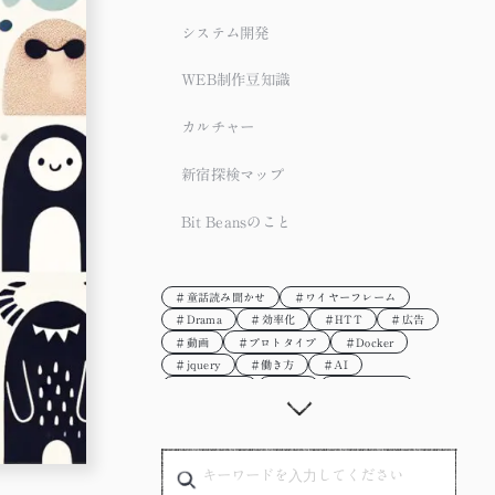
システム開発
WEB制作豆知識
カルチャー
新宿探検マップ
Bit Beansのこと
＃童話読み聞かせ
＃ワイヤーフレーム
＃Drama
＃効率化
＃HTT
＃広告
＃動画
＃プロトタイプ
＃Docker
＃jquery
＃働き方
＃AI
＃テレワーク
＃配色
＃JavaScript
＃写真
＃デザイナー
＃WEB制作
＃デザイン
＃やってみた
＃PixiJS
＃ワーママ
＃Adobe
＃WEB制作会社
＃Figma
＃Google Earth
＃Webp