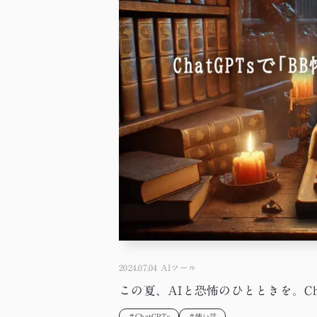
2024.07.04
AIツール
この夏、AIと恐怖のひとときを。Ch
＃ChatGPTs
＃怖い話