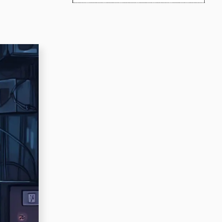
＃子育て
＃ChatGPT
＃WEBサイト担当者向け
＃ツール
＃ペケロンパ
＃SEO
＃作業環境
＃デザイン会
＃プロデューサー
＃UI/UX
＃DTP
＃oVice
＃参考サイト
＃進行管理
＃座談会
＃Webデザイン
＃紙媒体
＃セキュリティ
＃3D
＃ディレクター
＃初心者
＃新人
＃サイバー攻撃
＃ニュース
＃ChatGPTs
＃IoT
＃エンジニア
＃Emotet
＃STUDIO
＃怖い話
＃MESH
＃EJS
＃メタバース
＃ノーコード
＃みらワカ
＃テクニック
＃勉強会
＃4コマ漫画
＃ラーメン
＃ウェットに、いこう。
＃Illustrator
＃インターン
＃技術
＃AI生成
＃コピーライティング
＃プロフィール帳
＃プログラミング
＃タスクランナー
＃AIツール
＃フォント
＃Photoshop
＃Adobe XD
＃vue.js
＃gulp
＃SDGs
＃かわいい
＃イラスト
＃リモートワーク
＃フレームワーク
＃タスク管理