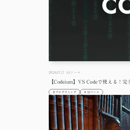
2024.07.17
AIツール
【Codeium】VS Codeで使え
＃プログラミング
＃AIツール