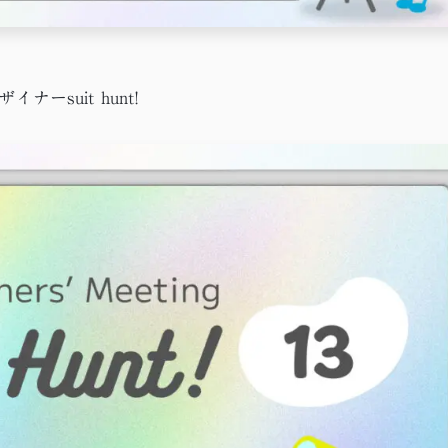
ーsuit hunt!