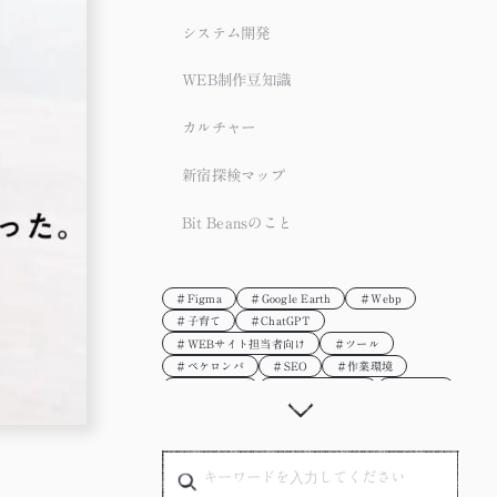
システム開発
WEB制作豆知識
カルチャー
新宿探検マップ
Bit Beansのこと
＃Figma
＃Google Earth
＃Webp
＃子育て
＃ChatGPT
＃WEBサイト担当者向け
＃ツール
＃ペケロンパ
＃SEO
＃作業環境
＃デザイン会
＃プロデューサー
＃UI/UX
＃DTP
＃oVice
＃参考サイト
＃進行管理
＃座談会
＃Webデザイン
＃紙媒体
＃セキュリティ
＃3D
＃ディレクター
＃初心者
＃新人