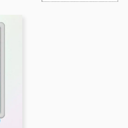
＃サイバー攻撃
＃ニュース
＃ChatGPTs
＃IoT
＃エンジニア
＃Emotet
＃STUDIO
＃怖い話
＃MESH
＃EJS
＃メタバース
＃ノーコード
＃みらワカ
＃テクニック
＃勉強会
＃4コマ漫画
＃ラーメン
＃ウェットに、いこう。
＃Illustrator
＃インターン
＃技術
＃AI生成
＃コピーライティング
＃プロフィール帳
＃プログラミング
＃タスクランナー
＃AIツール
＃フォント
＃Photoshop
＃Adobe XD
＃vue.js
＃gulp
＃SDGs
＃かわいい
＃イラスト
＃リモートワーク
＃フレームワーク
＃タスク管理
＃サステナブル
＃サインボード
＃童話読み聞かせ
＃ワイヤーフレーム
＃Drama
＃効率化
＃HTT
＃広告
＃動画
＃プロトタイプ
＃Docker
＃jquery
＃働き方
＃AI
＃テレワーク
＃配色
＃JavaScript
＃写真
＃デザイナー
＃WEB制作
＃デザイン
＃やってみた
＃PixiJS