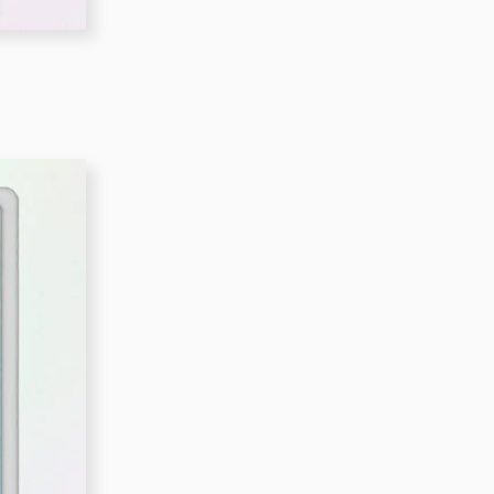
＃ワーママ
＃Adobe
＃WEB制作会社