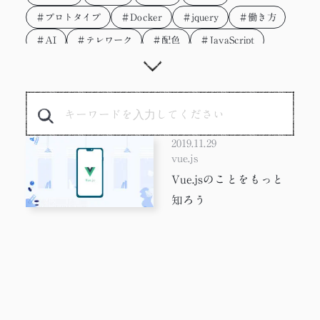
＃プロトタイプ
＃Docker
＃jquery
＃働き方
＃AI
＃テレワーク
＃配色
＃JavaScript
＃写真
＃デザイナー
＃WEB制作
＃デザイン
＃やってみた
＃PixiJS
＃ワーママ
＃Adobe
＃WEB制作会社
＃Figma
＃Google Earth
＃Webp
＃子育て
＃ChatGPT
2019.11.29
＃WEBサイト担当者向け
＃ツール
＃ペケロンパ
vue.js
Vue.jsのことをもっと
＃SEO
＃作業環境
＃デザイン会
知ろう
＃プロデューサー
＃UI/UX
＃DTP
＃oVice
＃参考サイト
＃進行管理
＃座談会
＃Webデザイン
＃紙媒体
＃セキュリティ
＃3D
＃ディレクター
＃初心者
＃新人
＃サイバー攻撃
＃ニュース
＃ChatGPTs