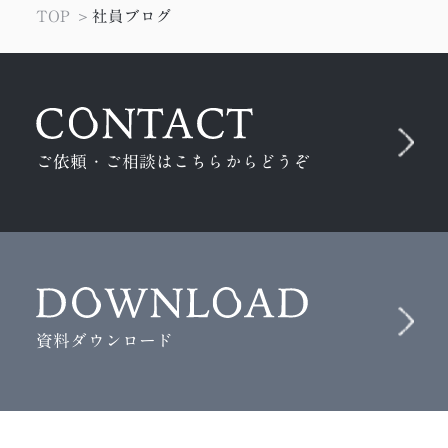
＃IoT
＃エンジニア
＃Emotet
＃STUDIO
TOP
社員ブログ
＃怖い話
＃MESH
＃EJS
＃メタバース
＃ノーコード
＃みらワカ
＃テクニック
＃勉強会
＃4コマ漫画
＃ラーメン
＃ウェットに、いこう。
＃Illustrator
ご依頼・ご相談はこちらからどうぞ
＃インターン
＃技術
＃AI生成
＃コピーライティング
＃プロフィール帳
＃プログラミング
＃タスクランナー
＃AIツール
＃フォント
＃Photoshop
＃Adobe XD
＃vue.js
＃gulp
＃SDGs
＃かわいい
＃イラスト
＃リモートワーク
＃フレームワーク
＃タスク管理
資料ダウンロード
＃サステナブル
＃サインボード