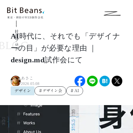
東京・新宿のWEB制作会社
社員ブログ
AI時代に、それでも「デザイナ
ーの目」が必要な理由 ｜
design.md試作会にて
あさこ
2026.05.08
デザイン
＃デザイン会
＃AI