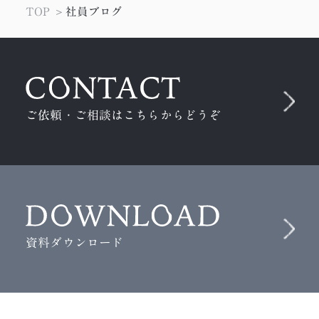
＃WEBサイト担当者向け
＃ツール
＃ペケロンパ
TOP
社員ブログ
＃SEO
＃作業環境
＃デザイン会
＃プロデューサー
＃UI/UX
＃DTP
＃oVice
＃参考サイト
＃進行管理
＃座談会
＃Webデザイン
＃紙媒体
＃セキュリティ
ご依頼・ご相談はこちらからどうぞ
＃3D
＃ディレクター
＃初心者
＃新人
＃サイバー攻撃
＃ニュース
＃ChatGPTs
＃IoT
＃エンジニア
＃Emotet
＃STUDIO
＃怖い話
＃MESH
＃EJS
＃メタバース
＃ノーコード
＃みらワカ
＃テクニック
＃勉強会
＃4コマ漫画
＃ラーメン
資料ダウンロード
＃ウェットに、いこう。