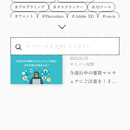
＃プログラミング
＃タスクランナー
＃AIツール
＃フォント
＃Photoshop
＃Adobe XD
＃vue.js
＃gulp
＃SDGs
＃かわいい
＃イラスト
＃リモートワーク
＃フレームワーク
＃タスク管理
＃サステナブル
＃サインボード
＃童話読み聞かせ
＃ワイヤーフレーム
＃Drama
＃効率化
2022.03.10
＃HTT
＃広告
＃動画
＃プロトタイプ
サイバー攻撃
今流行中の悪質マルウ
＃Docker
＃jquery
＃働き方
＃AI
ェアにご注意を！その
＃テレワーク
＃配色
＃JavaScript
＃写真
対策と仕組みとは？
＃デザイナー
＃WEB制作
＃デザイン
＃やってみた
＃PixiJS
＃ワーママ
＃Adobe
＃WEB制作会社
＃Figma
＃Google Earth
＃Webp
＃子育て
＃ChatGPT