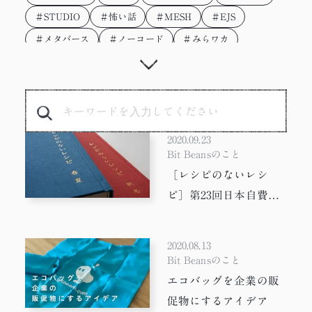
＃STUDIO
＃怖い話
＃MESH
＃EJS
＃メタバース
＃ノーコード
＃みらワカ
＃テクニック
＃勉強会
＃4コマ漫画
＃ラーメン
＃ウェットに、いこう。
＃Illustrator
＃インターン
＃技術
＃AI生成
＃コピーライティング
＃プロフィール帳
2020.09.23
＃プログラミング
＃タスクランナー
＃AIツール
Bit Beansのこと
［レシピのないレシ
＃フォント
＃Photoshop
＃Adobe XD
＃vue.js
ピ］第23回日本自費出
＃gulp
＃SDGs
＃かわいい
＃イラスト
版文化賞 特別賞受賞し
＃リモートワーク
＃フレームワーク
＃タスク管理
ました
2020.08.13
＃サステナブル
＃サインボード
＃童話読み聞かせ
Bit Beansのこと
＃ワイヤーフレーム
＃Drama
＃効率化
エコバッグを企業の販
＃HTT
＃広告
＃動画
＃プロトタイプ
促物にするアイデア