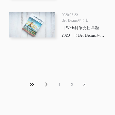
＃Docker
＃jquery
＃働き方
＃AI
＃テレワーク
＃配色
＃JavaScript
＃写真
2020.07.22
＃デザイナー
＃WEB制作
＃デザイン
Bit Beansのこと
＃やってみた
＃PixiJS
＃ワーママ
＃Adobe
「Web制作会社年鑑
＃WEB制作会社
＃Figma
＃Google Earth
2020」にBit Beansが掲
載されました。
＃Webp
＃子育て
＃ChatGPT
＃WEBサイト担当者向け
＃ツール
＃ペケロンパ
＃SEO
＃作業環境
＃デザイン会
＃プロデューサー
＃UI/UX
＃DTP
＃oVice
＃参考サイト
＃進行管理
＃座談会
1
2
3
＃Webデザイン
＃紙媒体
＃セキュリティ
投
＃3D
＃ディレクター
稿
ナ