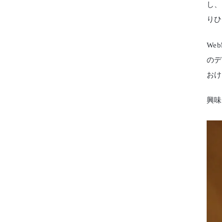
し、
りひ
We
のデ
おけ
興味