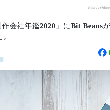
選ばれる理由
B
作会社年鑑2020」にBit Bean
た。