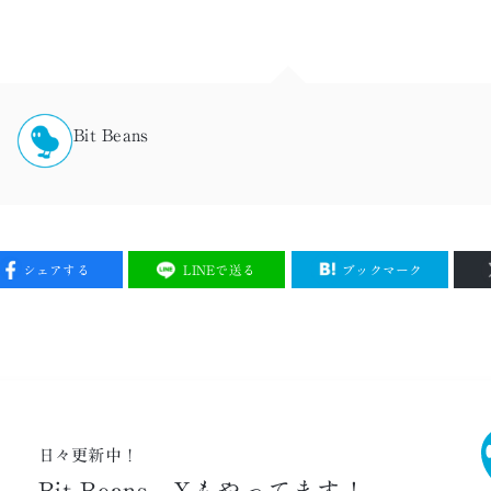
Bit Beans
シェアする
LINEで送る
ブックマーク
日々更新中！
Bit Beans、
Xもやってます！