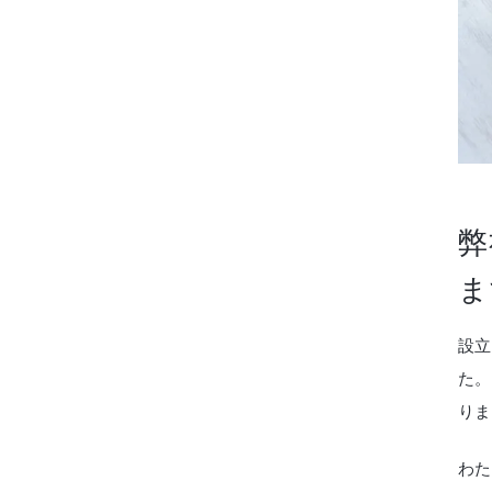
弊
ま
設立
た。
りま
わた