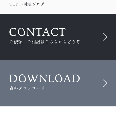
＃WEBサイト担当者向け
＃ツール
＃ペケロンパ
TOP
社員ブログ
＃SEO
＃作業環境
＃デザイン会
＃プロデューサー
＃UI/UX
＃DTP
＃oVice
＃参考サイト
＃進行管理
＃座談会
＃Webデザイン
＃紙媒体
＃セキュリティ
ご依頼・ご相談はこちらからどうぞ
＃3D
＃ディレクター
＃初心者
＃新人
＃サイバー攻撃
＃ニュース
＃ChatGPTs
＃IoT
＃エンジニア
＃Emotet
＃STUDIO
＃怖い話
＃MESH
＃EJS
＃メタバース
＃ノーコード
＃みらワカ
＃テクニック
＃勉強会
＃4コマ漫画
＃ラーメン
資料ダウンロード
＃ウェットに、いこう。