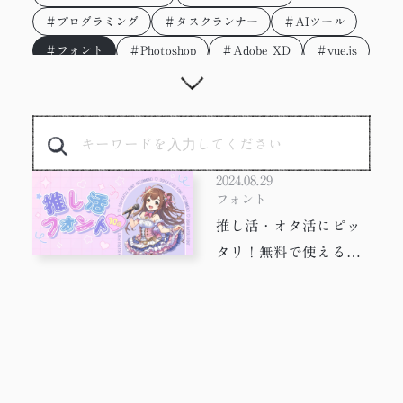
＃プログラミング
＃タスクランナー
＃AIツール
＃フォント
＃Photoshop
＃Adobe XD
＃vue.js
＃gulp
＃SDGs
＃かわいい
＃イラスト
＃リモートワーク
＃フレームワーク
＃タスク管理
＃サステナブル
＃サインボード
＃童話読み聞かせ
＃ワイヤーフレーム
＃Drama
＃効率化
2024.08.29
＃HTT
＃広告
＃動画
＃プロトタイプ
フォント
推し活・オタ活にピッ
＃Docker
＃jquery
＃働き方
＃AI
タリ！無料で使えるフ
＃テレワーク
＃配色
＃JavaScript
＃写真
ォント10選-商用もOK
＃デザイナー
＃WEB制作
＃デザイン
＃やってみた
＃PixiJS
＃ワーママ
＃Adobe
＃WEB制作会社
＃Figma
＃Google Earth
＃Webp
＃子育て
＃ChatGPT