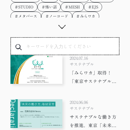
＃STUDIO
＃怖い話
＃MESH
＃EJS
＃メタバース
＃ノーコード
＃みらワカ
＃テクニック
＃勉強会
＃4コマ漫画
＃ラーメン
＃ウェットに、いこう。
＃Illustrator
＃インターン
＃技術
＃AI生成
＃コピーライティング
＃プロフィール帳
2024.07.16
＃プログラミング
＃タスクランナー
＃AIツール
サステナブル
「みらワカ」取得！
＃フォント
＃Photoshop
＃Adobe XD
＃vue.js
「東京サステナブルワ
＃gulp
＃SDGs
＃かわいい
＃イラスト
ーク企業」に登録され
＃リモートワーク
＃フレームワーク
＃タスク管理
ました。
2024.06.06
＃サステナブル
＃サインボード
＃童話読み聞かせ
サステナブル
＃ワイヤーフレーム
＃Drama
＃効率化
サステナブルな働き方
＃HTT
＃広告
＃動画
＃プロトタイプ
を推進。東京「未来の