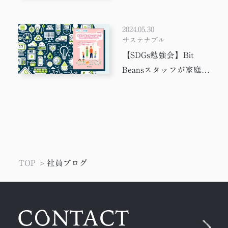
＃Docker
＃jquery
＃働き方
＃AI
働き方取組宣言」
＃テレワーク
＃配色
＃JavaScript
＃写真
2024.05.30
＃デザイナー
＃WEB制作
＃デザイン
サステナブル
＃やってみた
＃PixiJS
＃ワーママ
＃Adobe
【SDGs勉強会】Bit
＃WEB制作会社
＃Figma
＃Google Earth
Beansスタッフが家庭で
実施する省エネ対策を
＃Webp
＃子育て
＃ChatGPT
ご紹介！
＃WEBサイト担当者向け
＃ツール
＃ペケロンパ
＃SEO
＃作業環境
＃デザイン会
＃プロデューサー
＃UI/UX
＃DTP
＃oVice
＃参考サイト
＃進行管理
＃座談会
TOP
社員ブログ
＃Webデザイン
＃紙媒体
＃セキュリティ
＃3D
＃ディレクター