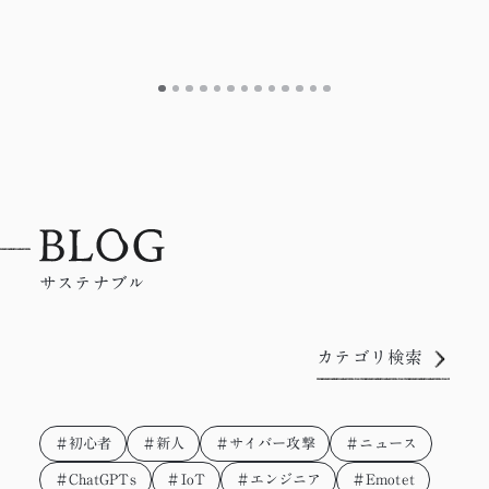
サステナブル
カテゴリ検索
＃初心者
＃新人
＃サイバー攻撃
＃ニュース
＃ChatGPTs
＃IoT
＃エンジニア
＃Emotet