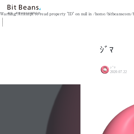
Warning
: Attempt to read property "ID" on null in
/home/bitbeanscom/bi
東京・新宿のWEB制作会社
ｼﾞﾏ
ｼﾞﾏ
2020.07.22