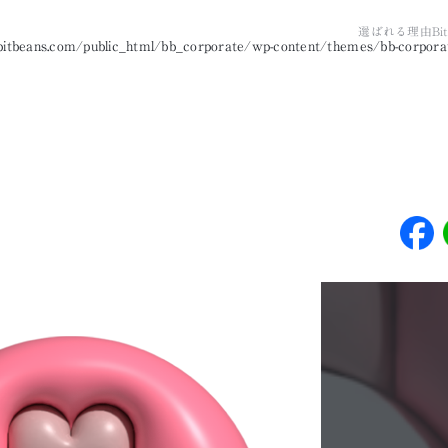
選ばれる理由
B
tbeans.com/public_html/bb_corporate/wp-content/themes/bb-corporat