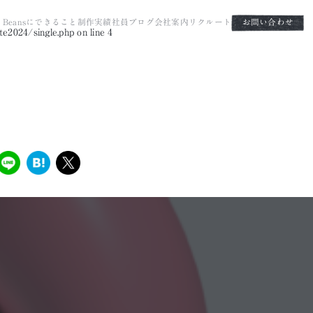
it Beansにできること
制作実績
社員ブログ
会社案内
リクルート
お問い合わせ
e2024/single.php
on line
4