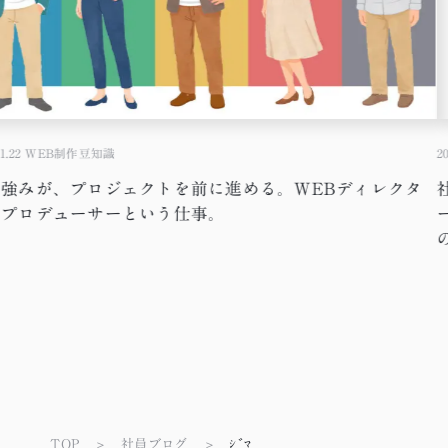
1.22
WEB制作豆知識
20
の強みが、プロジェクトを前に進める。WEBディレクタ
・プロデューサーという仕事。
TOP
社員ブログ
ｼﾞﾏ