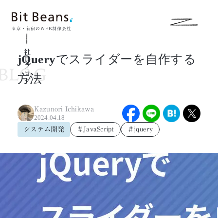
東京・新宿のWEB制作会社
社員ブログ
jQueryでスライダーを自作する
方法
Kazunori Ichikawa
2024.04.18
システム開発
＃JavaScript
＃jquery