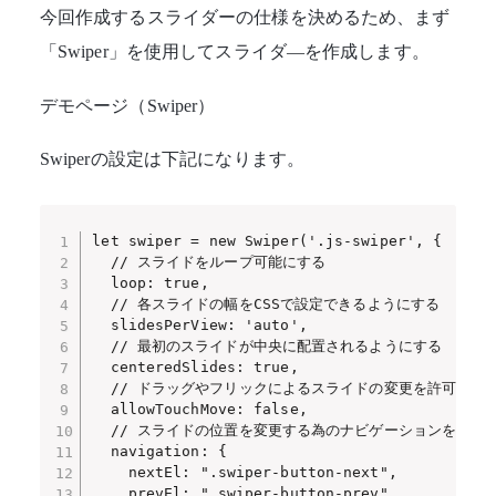
今回作成するスライダーの仕様を決めるため、まず
「
Swiper
」を使用してスライダ―を作成します。
デモページ（Swiper）
Swiperの設定は下記になります。
let swiper = new Swiper('.js-swiper', {

  // スライドをループ可能にする

  loop: true,

  // 各スライドの幅をCSSで設定できるようにする

  slidesPerView: 'auto',

  // 最初のスライドが中央に配置されるようにする

  centeredSlides: true,

  // ドラッグやフリックによるスライドの変更を許可しない
  allowTouchMove: false,

  // スライドの位置を変更する為のナビゲーションを用意す
  navigation: {

    nextEl: ".swiper-button-next",

    prevEl: ".swiper-button-prev",
