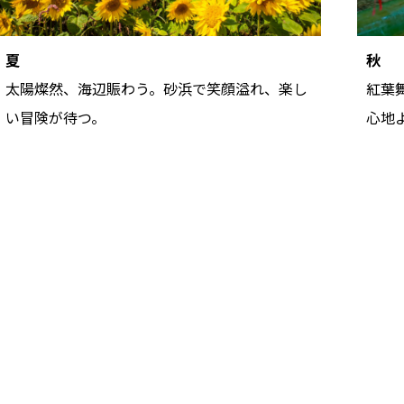
夏
秋
太陽燦然、海辺賑わう。砂浜で笑顔溢れ、楽し
紅葉
い冒険が待つ。
心地