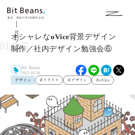
東京・新宿のWEB制作会社
社員ブログ
オシャレなoVice背景デザイン
制作／社内デザイン勉強会⑥
Bit Beans
2022.05.20
デザイン
＃イラスト
＃デザイン
＃oVice