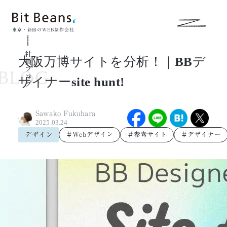
東京・新宿のWEB制作会社
社員ブログ
大阪万博サイトを分析！｜BBデ
ザイナーsite hunt!
Sawako Fukuhara
2025.03.24
デザイン
＃Webデザイン
＃参考サイト
＃デザイナー