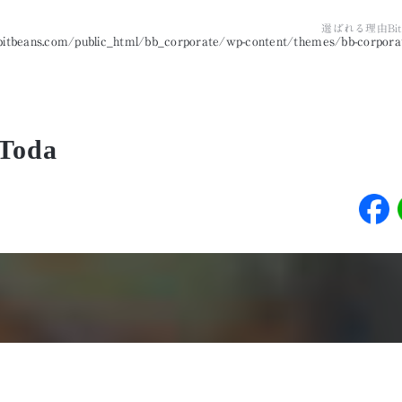
選ばれる理由
B
tbeans.com/public_html/bb_corporate/wp-content/themes/bb-corporat
Toda