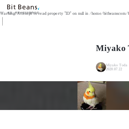
Warning
: Attempt to read property "ID" on null in
/home/bitbeanscom/bi
東京・新宿のWEB制作会社
Miyako 
Miyako Toda
2020.07.22