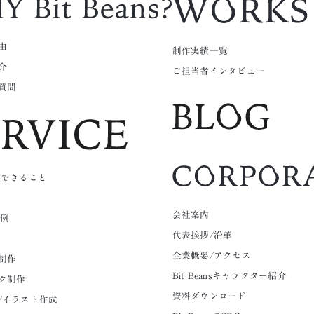
由
制作実績一覧
介
ご担当者インタビュー
質問
nsにできること
会社案内
ト例
代表挨拶/沿革
企業概要/アクセス
制作
Bit Beansキャラクター紹介
ク制作
資料ダウンロード
/イラスト作成