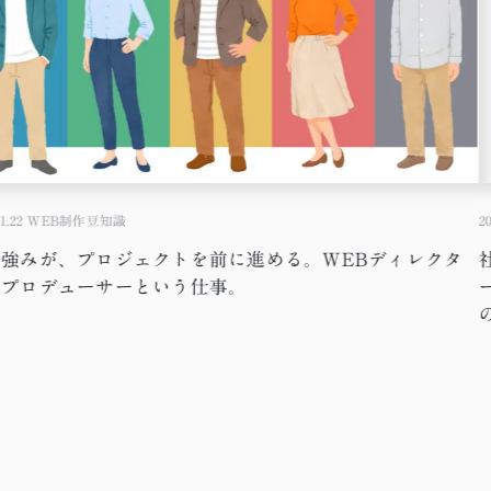
1.22
WEB制作豆知識
20
の強みが、プロジェクトを前に進める。WEBディレクタ
・プロデューサーという仕事。