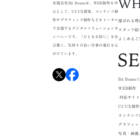
有限会社Bit Beansは、WEB制作を中
心として、UI/UX提案、コンテンツ制
作やグラフィック制作などをトータル
選ばれる理
で支援するデジタルソリューションカ
スタッフ紹
ンパニーです。「ひとを大切に」を合
よくあるご
言葉に、気持ちの良い仕事の進行を心
がけています。
Bit Bea
WEB制作
-対応サイ
UI/UX制作
コンテンツ
グラフィッ
写真・画像