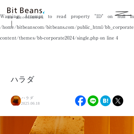
Warning
: Attempt to read property "ID" on null in
東京・新宿のWEB制作会社
/home/bitbeanscom/bitbeans.com/public_html/bb_corporat
content/themes/bb-corporate2024/single.php
on line
4
ハラダ
ハラダ
2025.06.18