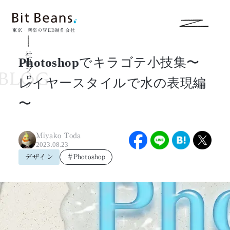
東京・新宿のWEB制作会社
社員ブログ
Photoshopでキラゴテ小技集〜
レイヤースタイルで水の表現編
〜
Miyako Toda
2023.08.23
デザイン
＃Photoshop